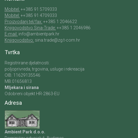
Mobitel:
++385 91 5709333
Mobitel:
++385 91 4709333
Proizvodanj tel/fax:
++385 1 2046622
Knjigovodstvo Sina-Trade:
++385 1 2046986
E-mail:
info@ambientpark.hr
Knjigovodstvo:
sina.trade@zg.t-com.hr
Tvrtka
Registrirane djelatnosti:
poljoprivreda, trgovina, usluge i rekreacija
OIB: 11629135546
MB:01656813
Mljekara i sirana
Odobreni objekt HR-2863-EU
Adresa
Ambient Park d.o.o.