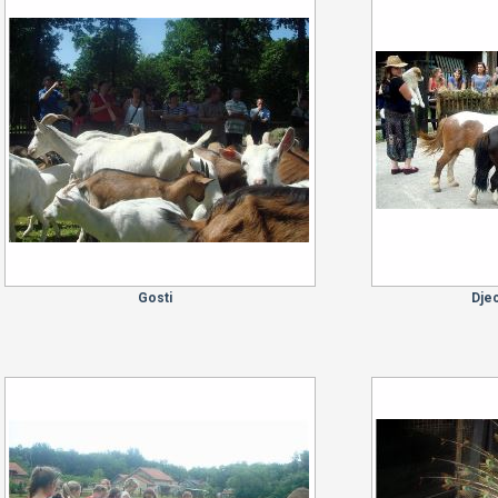
Gosti
Djec