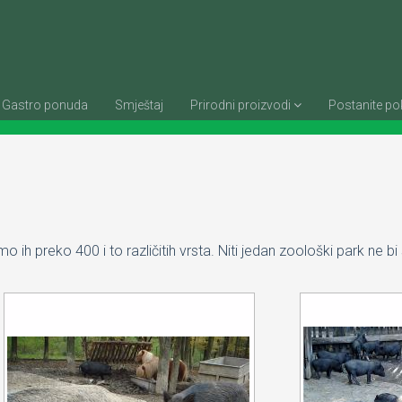
Gastro ponuda
Smještaj
Prirodni proizvodi
Postanite pok
mo ih preko 400 i to različitih vrsta. Niti jedan zoološki park ne b