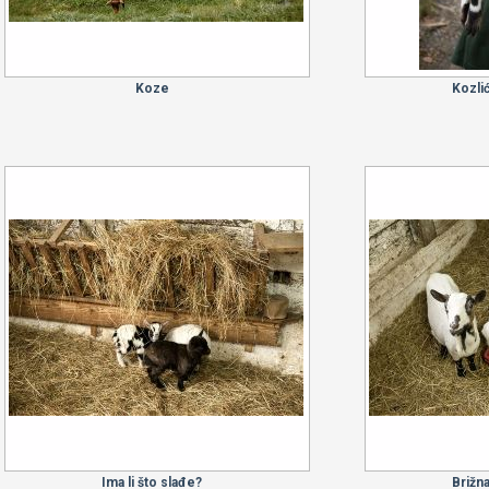
Koze
Kozlić
Ima li što slađe?
Brižna