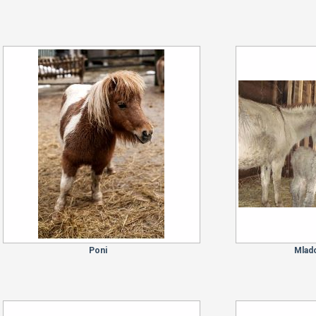
Poni
Mlado