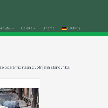
rovitelj
Galerije
O nama
Deutsch
i se posramio naših životinjskih stanovnika.