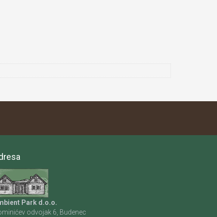
dresa
bient Park d.o.o.
minićev odvojak 6, Budenec