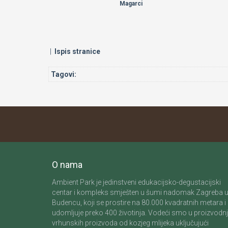
Magarci
|
Ispis stranice
Tagovi:
O nama
Ambient Park je jedinstveni edukacijsko-degustacijski
centar i kompleks smješten u šumi nadomak Zagreba 
Budencu, koji se prostire na 80.000 kvadratnih metara i
udomljuje preko 400 životinja. Vodeći smo u proizvodnj
vrhunskih proizvoda od kozjeg mlijeka uključujući