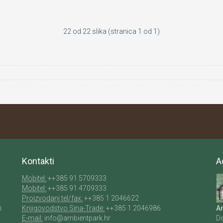
22 od 22 slika (stranica 1 od 1)
Kontakti
A
Mobitel:
++385 91 5709333
u
Mobitel:
++385 91 4709333
Proizvodanj tel/fax:
++385 1 2046622
i
Knjigovodstvo Sina-Trade:
++385 1 2046986
Am
E-mail:
info@ambientpark.hr
Do