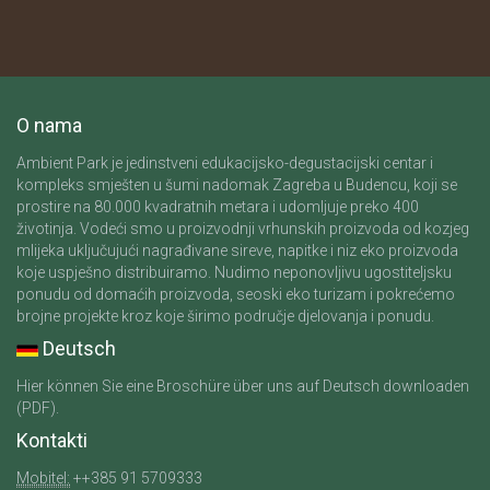
O nama
Ambient Park je jedinstveni edukacijsko-degustacijski centar i
kompleks smješten u šumi nadomak Zagreba u Budencu, koji se
prostire na 80.000 kvadratnih metara i udomljuje preko 400
životinja. Vodeći smo u proizvodnji vrhunskih proizvoda od kozjeg
mlijeka uključujući nagrađivane sireve, napitke i niz eko proizvoda
koje uspješno distribuiramo. Nudimo neponovljivu ugostiteljsku
ponudu od domaćih proizvoda, seoski eko turizam i pokrećemo
brojne projekte kroz koje širimo područje djelovanja i ponudu.
Deutsch
Hier können Sie eine Broschüre über uns auf Deutsch downloaden
(PDF).
Kontakti
Mobitel:
++385 91 5709333