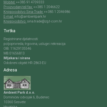
Mobitel:
++385 91 4709333
Proizvodanj tel/fax:
++385 1 2046622
Knjigovodstvo Sina-Trade:
++385 1 2046986
E-mail:
info@ambientpark.hr
Knjigovodstvo:
sina.trade@zg.t-com.hr
Tvrtka
Registrirane djelatnosti:
poljoprivreda, trgovina, usluge i rekreacija
OIB: 11629135546
MB:01656813
Mljekara i sirana
Odobreni objekt HR-2863-EU
Adresa
Ambient Park d.o.o.
Dominićev odvojak 6, Budenec
10360 Sesvete
Hrvatska